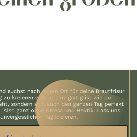
nd suchst nach einem Ort für deine Brautfrisur
g zu kreieren was so einzigartig ist wie du
eht, sondern sich auch den ganzen Tag perfekt
t. Also ganz ohne Stress und Hektik. Lass uns
nvergesslichen Tag kreieren.