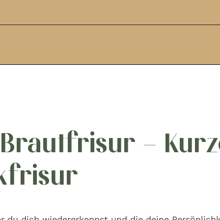
Brautfrisur – Kur
frisur
der du dich wiedererkennst und die deine Persönlich